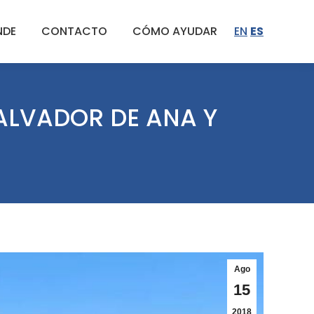
NDE
CONTACTO
CÓMO AYUDAR
EN
ES
ALVADOR DE ANA Y
Ago
15
2018