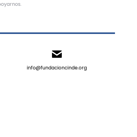
poyarnos.
info@fundacioncinde.org