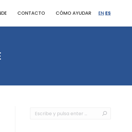
NDE
CONTACTO
CÓMO AYUDAR
EN
ES
E
Buscar: