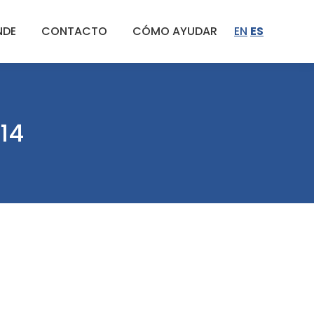
NDE
CONTACTO
CÓMO AYUDAR
EN
ES
014