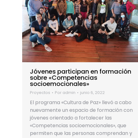
Jóvenes participan en formación
sobre «Competencias
socioemocionales»
Proyectos
Por
admin
junio 6, 2022
El programa «Cultura de Paz» llevó a cabo
nuevamente un espacio de formación con
jóvenes orientado a fortalecer las
«Competencias socioemocionales», que
permiten que las personas comprendan y