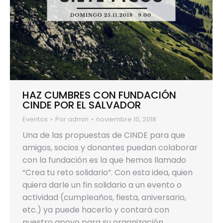
HAZ CUMBRES CON FUNDACIÓN
CINDE POR EL SALVADOR
Eventos
Por
admin
noviembre 10, 2018
Una de las propuestas de CINDE para que
amigos, socios y donantes puedan colaborar
con la fundación es la que hemos llamado
“Crea tu reto solidario”. Con esta idea, quien
quiera darle un fin solidario a un evento o
actividad (cumpleaños, fiesta, aniversario,
etc.) ya puede hacerlo y contará con
nuestro apoyo para su organización…