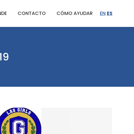
NDE
CONTACTO
CÓMO AYUDAR
EN
ES
19