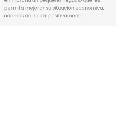
en marcha un pequeño negocio que les
permita mejorar su situación económica,
además de incidir positivamente…