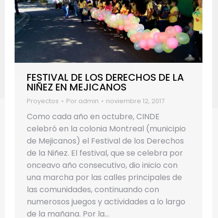
FESTIVAL DE LOS DERECHOS DE LA
NIÑEZ EN MEJICANOS
Proyectos
Por
admin
noviembre 12, 2017
Como cada año en octubre, CINDE
celebró en la colonia Montreal (municipio
de Mejicanos) el Festival de los Derechos
de la Niñez. El festival, que se celebra por
onceavo año consecutivo, dio inicio con
una marcha por las calles principales de
las comunidades, continuando con
numerosos juegos y actividades a lo largo
de la mañana. Por la…