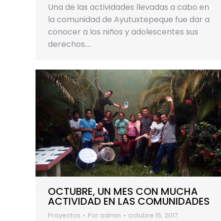
Una de las actividades llevadas a cabo en
la comunidad de Ayutuxtepeque fue dar a
conocer a los niños y adolescentes sus
derechos.…
OCTUBRE, UN MES CON MUCHA
ACTIVIDAD EN LAS COMUNIDADES
Proyectos
Por
admin
octubre 15, 2017