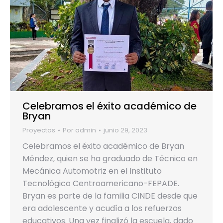
Celebramos el éxito académico de
Bryan
Proyectos
Por
admin
junio 29, 2023
Celebramos el éxito académico de Bryan
Méndez, quien se ha graduado de Técnico en
Mecánica Automotriz en el Instituto
Tecnológico Centroamericano-FEPADE.
Bryan es parte de la familia CINDE desde que
era adolescente y acudía a los refuerzos
educativos. Una vez finalizó la escuela, dado