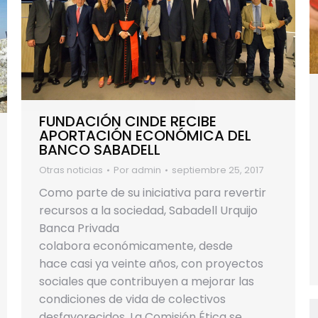
FUNDACIÓN CINDE RECIBE
APORTACIÓN ECONÓMICA DEL
BANCO SABADELL
Otras noticias
Por
admin
septiembre 25, 2017
Como parte de su iniciativa para revertir
recursos a la sociedad, Sabadell Urquijo
Banca Privada
colabora económicamente, desde
hace casi ya veinte años, con proyectos
sociales que contribuyen a mejorar las
condiciones de vida de colectivos
desfavorecidos. La Comisión Ética se