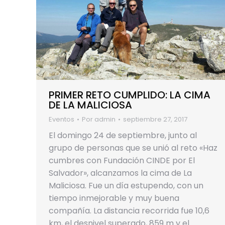
PRIMER RETO CUMPLIDO: LA CIMA
DE LA MALICIOSA
Eventos
Por
admin
septiembre 27, 2017
El domingo 24 de septiembre, junto al
grupo de personas que se unió al reto «Haz
cumbres con Fundación CINDE por El
Salvador», alcanzamos la cima de La
Maliciosa. Fue un día estupendo, con un
tiempo inmejorable y muy buena
compañía. La distancia recorrida fue 10,6
km, el desnivel superado, 859 m y el